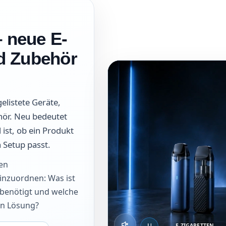
 neue E-
nd Zubehör
elistete Geräte,
ehör. Neu bedeutet
ist, ob ein Produkt
 Setup passt.
en
 einzuordnen: Was ist
benötigt und welche
en Lösung?
E-ZIGARETTEN