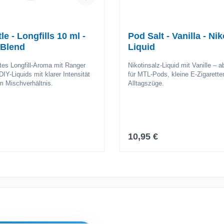
le - Longfills 10 ml -
Pod Salt - Vanilla - Nik
 Blend
Liquid
tes Longfill-Aroma mit Ranger
Nikotinsalz-Liquid mit Vanille – 
DIY-Liquids mit klarer Intensität
für MTL-Pods, kleine E-Zigarette
m Mischverhältnis.
Alltagszüge.
r Preis:
Regulärer Preis:
10,95 €