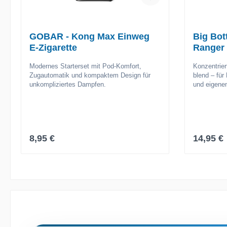
GOBAR - Kong Max Einweg
Big Bott
E-Zigarette
Ranger
Modernes Starterset mit Pod-Komfort,
Konzentrier
Zugautomatik und kompaktem Design für
blend – für 
unkompliziertes Dampfen.
und eigene
Regulärer Preis:
Reguläre
8,95 €
14,95 €