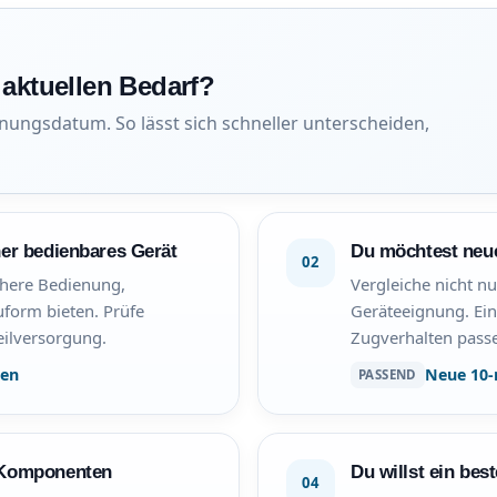
aktuellen Bedarf?
nungsdatum. So lässt sich schneller unterscheiden,
her bedienbares Gerät
Du möchtest neu
02
chere Bedienung,
Vergleiche nicht n
uform bieten. Prüfe
Geräteeignung. Ein
eilversorgung.
Zugverhalten pass
ten
Neue 10-
PASSEND
 Komponenten
Du willst ein bes
04