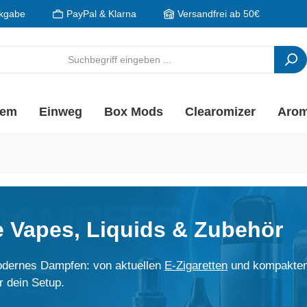
kgabe
PayPal & Klarna
Versandfrei ab 50€
tem
Einweg
Box Mods
Clearomizer
Aro
 Vapes, Liquids & Zubehör
dernes Dampfen: von aktuellen
E-Zigaretten
und kompakte
 dein Setup.