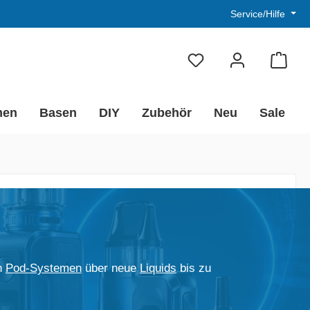
Service/Hilfe
men
Basen
DIY
Zubehör
Neu
Sale
n
Pod-Systemen
über neue
Liquids
bis zu