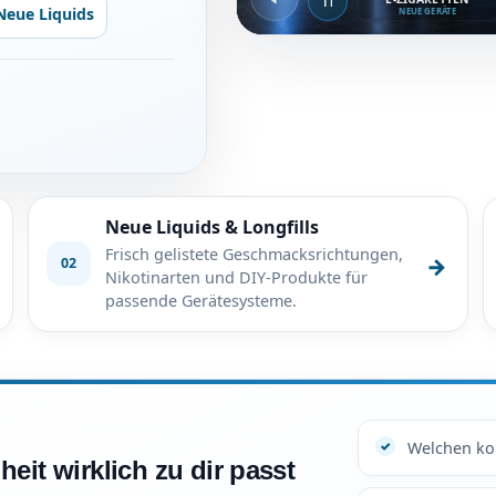
Ton ein- oder ausschalten
Video abspielen ode
Neue Liquids
NEUE GERÄTE
Neue Liquids & Longfills
Frisch gelistete Geschmacksrichtungen,
→
02
Nikotinarten und DIY-Produkte für
passende Gerätesysteme.
Welchen kon
eit wirklich zu dir passt