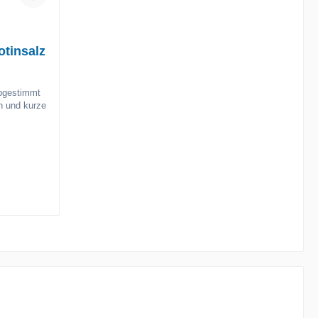
otinsalz
abgestimmt
n und kurze