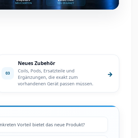
r pausieren
NEUE SORTEN
NEU ERGÄNZT
Neues Zubehör
Coils, Pods, Ersatzteile und
→
03
Ergänzungen, die exakt zum
vorhandenen Gerät passen müssen.
kreten Vorteil bietet das neue Produkt?