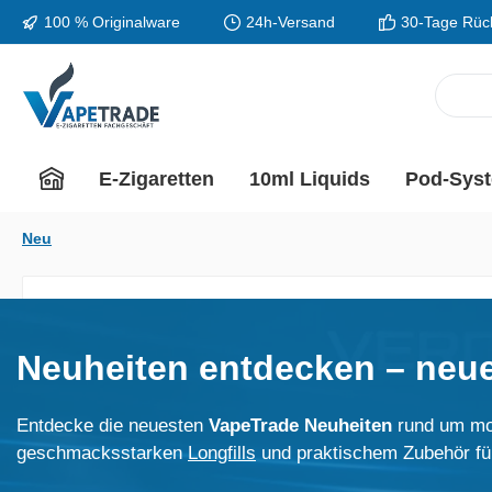
100 % Originalware
24h-Versand
30-Tage Rüc
m Hauptinhalt springen
Zur Suche springen
Zur Hauptnavigation springen
E-Zigaretten
10ml Liquids
Pod-Sys
Neu
Neuheiten entdecken – neue
Entdecke die neuesten
VapeTrade Neuheiten
rund um mo
geschmacksstarken
Longfills
und praktischem Zubehör für